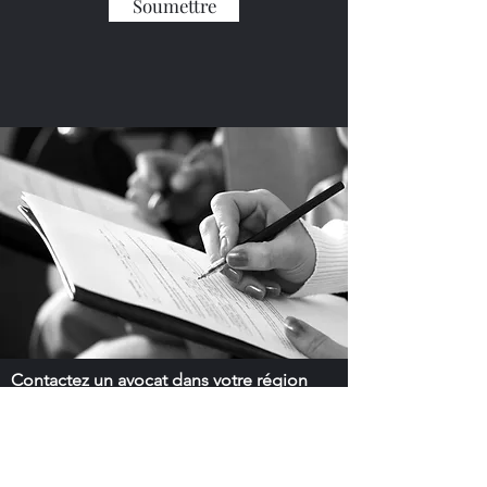
Soumettre
Contactez un avocat dans votre région
Québec
Blainville
-
Brossard
-
Dix30
-
Drummondville
-
Gatineau
-
Granby
-
Hull
-
Lachine
-
Lasalle
-
Laval
-
Lévis
-
Longueuil
-
Mirabel
-