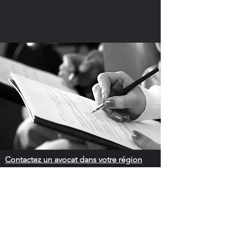
Contactez un avocat dans votre région
Québec
Blainville
-
Brossard
-
Dix30
-
Drummondville
-
Gatineau
-
Granby
-
Hull
-
Lachine
-
Lasalle
-
Laval
-
Lévis
-
Longueuil
-
Mirabel
-
Montréal
-
Québec
-
Repentigny
-
Saguenay
-